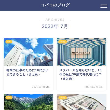
コバコのブログ
― ARCHIVES ―
2022年 7月
Life
Study
将来の仕事のために10代がい
メタバースを知らないと、10
まできること（まとめ）
代の私は30歳で時代遅れに？
（まとめ）
2022年7月31日
2022年7月30日
Life
Study