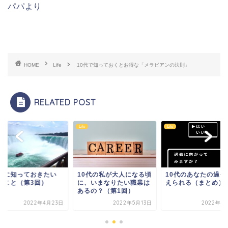
パパより
HOME
Life
10代で知っておくとお得な「メラビアンの法則」
RELATED POST
Life
Life
0代に知っておきたい
10代の私が大人になる頃
10代のあなたの過去
7のこと（第3回）
に、いまなりたい職業は
えられる（まとめ）
あるの？（第1回）
2022年4月23日
2022年5月13日
2022年8