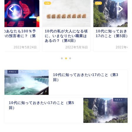
Life
Life
0代のあなたも100％予
10代の私が大人になる頃
10代に知っておきた
的中の預言者に？（第
に、いまなりたい職業は
17のこと（第5回）
回）
あるの？（第4回）
2022年5月24日
2022年5月16日
2022年4月
10代に知っておきたい17のこと（第3
回）
10代に知っておきたい17のこと（第5
回）