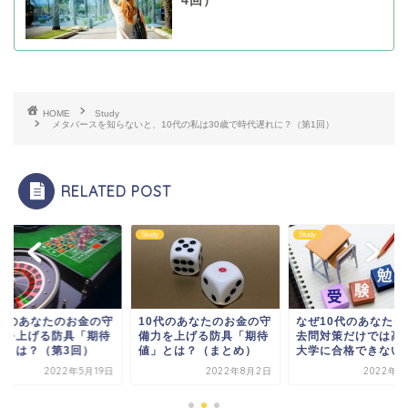
4回）
HOME
Study
メタバースを知らないと、10代の私は30歳で時代遅れに？（第1回）
RELATED POST
y
Study
Study
0代のあなたのお金の守
10代のあなたのお金の守
なぜ10代のあなたは
力を上げる防具「期待
備力を上げる防具「期待
去問対策だけでは高
」とは？（第3回）
値」とは？（まとめ）
大学に合格できないの.
2022年5月19日
2022年8月2日
2022年7