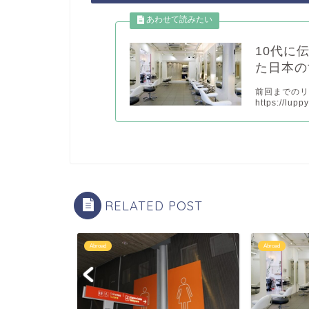
10代に
た日本の
前回までの
https://lup
RELATED POST
Abroad
Abroad