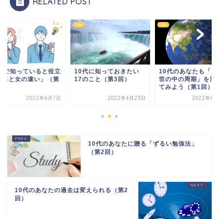
RELATED POST
Life
Life
0代で知っていると役立
10代に知っておきたい
10代のあなたも「人
「男と女の違い」（第
17のこと（第3回）
世の中の周期」を活
回）
てみよう（第1回）
2022年6月7日
2022年4月23日
2022年6月
10代のあなたに贈る「ずるい勉強法」
（第2回）
10代のあなたの過去は変えられる（第2
回）