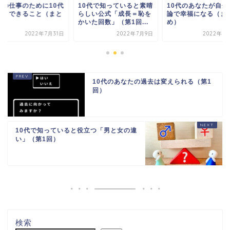
来の仕事のために10代
10代で知っていると素晴
10代のあなたが自分
いまできること（まと
らしい公式「成長＝恥を
論で幸福になる（ま
）
かいた回数」（第1回...
め）
2022年7月31日
2022年7月9日
2022年8
10代のあなたの過去は変えられる（第1
回）
10代で知っていると役立つ「男と女の違
い」（第1回）
検索