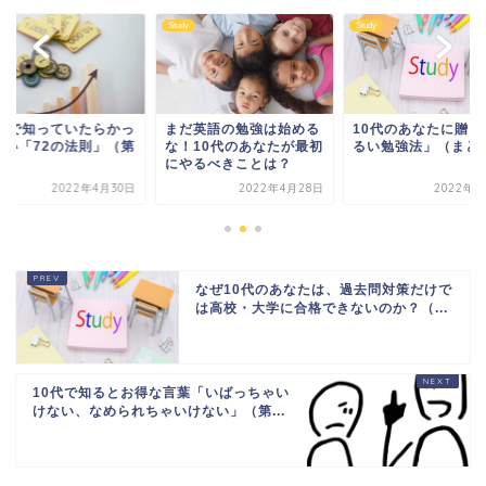
y
Study
Study
0代で知っていたらかっ
まだ英語の勉強は始める
10代のあなたに贈る
いい「72の法則」（第
な！10代のあなたが最初
るい勉強法」（まと
回）
にやるべきことは？
2022年4月30日
2022年4月28日
2022年8
なぜ10代のあなたは、過去問対策だけで
は高校・大学に合格できないのか？（...
10代で知るとお得な言葉「いばっちゃい
けない、なめられちゃいけない」（第...