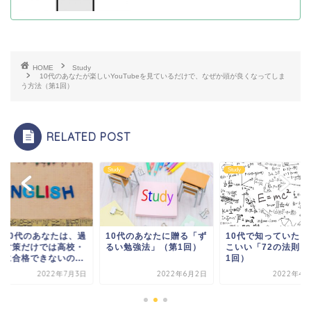
HOME
Study
10代のあなたが楽しいYouTubeを見ているだけで、なぜか頭が良くなってしま
う方法（第1回）
RELATED POST
y
Study
Study
ぜ10代のあなたは、過
10代のあなたに贈る「ず
10代で知っていたら
問対策だけでは高校・
るい勉強法」（第1回）
こいい「72の法則」
学に合格できないの...
1回）
2022年7月3日
2022年6月2日
2022年4月