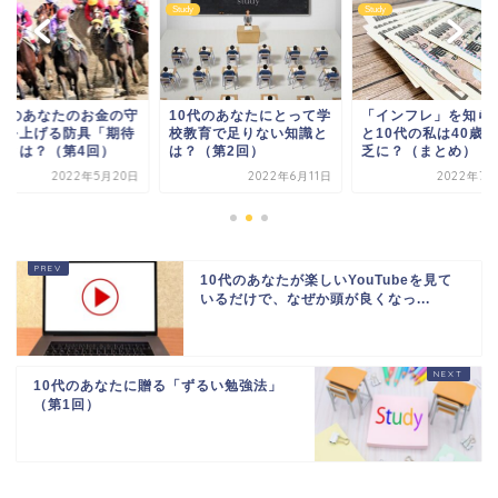
y
Study
Study
0代のあなたのお金の守
10代のあなたにとって学
「インフレ」を知ら
力を上げる防具「期待
校教育で足りない知識と
と10代の私は40歳
」とは？（第4回）
は？（第2回）
乏に？（まとめ）
2022年5月20日
2022年6月11日
2022年7月
10代のあなたが楽しいYouTubeを見て
いるだけで、なぜか頭が良くなっ...
10代のあなたに贈る「ずるい勉強法」
（第1回）