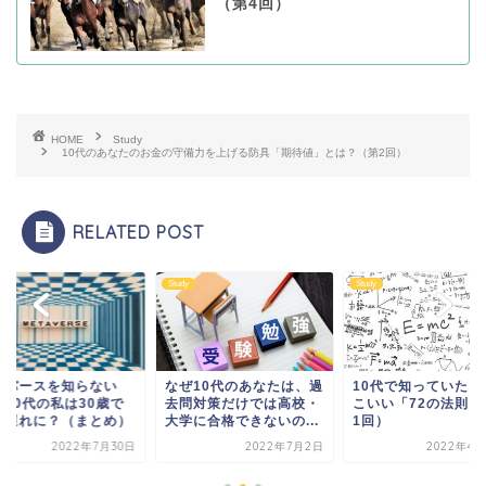
（第4回）
HOME
Study
10代のあなたのお金の守備力を上げる防具「期待値」とは？（第2回）
RELATED POST
y
Study
Study
タバースを知らない
なぜ10代のあなたは、過
10代で知っていたら
、10代の私は30歳で
去問対策だけでは高校・
こいい「72の法則」
代遅れに？（まとめ）
大学に合格できないの...
1回）
2022年7月30日
2022年7月2日
2022年4月