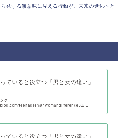
から発する無意味に見える行動が、未来の進化へと
知っていると役立つ「男と女の違い」
）
リンク
pyblog.com/teenagermanwomandifference01/ ...
知っていると役立つ「男と女の違い」