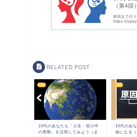
（第4回
前回までの
https://lup
RELATED POST
Life
Life
人生・世の中
10代のあなたも「人生・世の中
10代のあ
みよう（第4
の周期」を活用してみよう（ま
福になる（