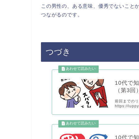
この男性の、ある意味、優秀でないこと
つながるのです。
つづき
10代で
（第3回
前回までの
https://lup
10代で