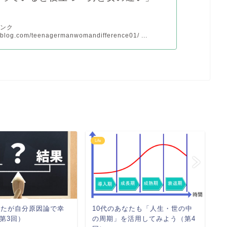
）
リンク
pyblog.com/teenagermanwomandifference01/ ...
Life
Lif
なたが自分原因論で幸
10代のあなたも「人生・世の中
1
第3回）
の周期」を活用してみよう（第4
の