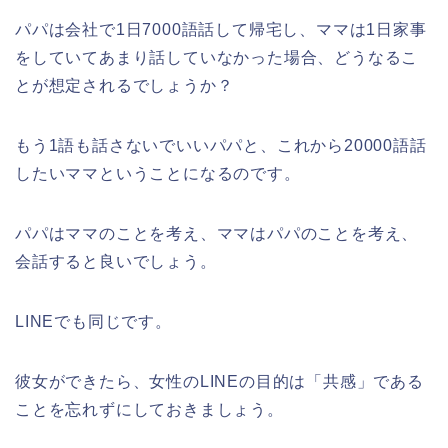
パパは会社で1日7000語話して帰宅し、ママは1日家事
をしていてあまり話していなかった場合、どうなるこ
とが想定されるでしょうか？
もう1語も話さないでいいパパと、これから20000語話
したいママということになるのです。
パパはママのことを考え、ママはパパのことを考え、
会話すると良いでしょう。
LINEでも同じです。
彼女ができたら、女性のLINEの目的は「共感」である
ことを忘れずにしておきましょう。