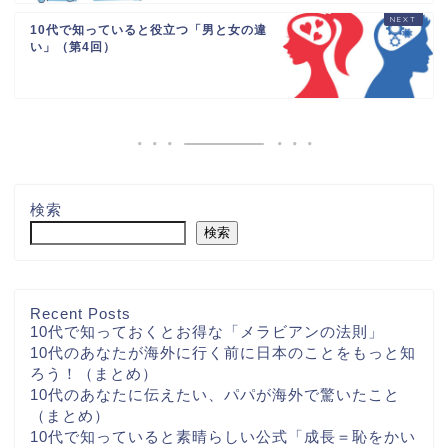
10代で知っていると役立つ「男と女の違
い」（第4回）
検索
検索
Recent Posts
10代で知っておくとお得な「メラビアンの法則」
10代のあなたが海外に行く前に日本のことをもっと知
ろう！（まとめ）
10代のあなたに伝えたい、パパが海外で驚いたこと
（まとめ）
10代で知っていると素晴らしい公式「成長＝恥をかい