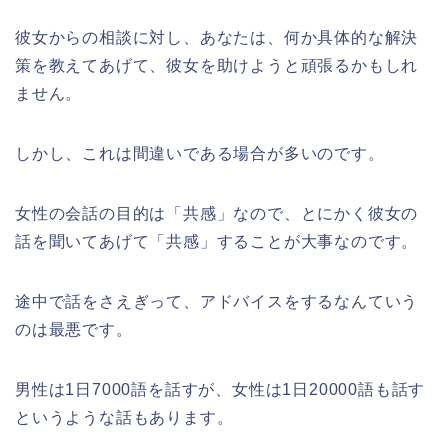
彼女からの相談に対し、あなたは、何か具体的な解決
策を教えてあげて、彼女を助けようと頑張るかもしれ
ません。
しかし、これは間違いである場合が多いのです。
女性の会話の目的は「共感」なので、とにかく彼女の
話を聞いてあげて「共感」することが大事なのです。
途中で話をさえぎって、アドバイスをするなんていう
のは最悪です。
男性は1日7000語を話すが、女性は1日20000語も話す
というような話もあります。