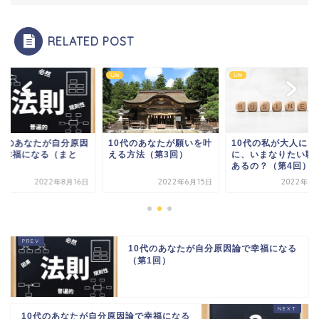
RELATED POST
Life
Life
0代のあなたが自分原因
10代のあなたが願いを叶
10代の私が大人にな
で幸福になる（まと
える方法（第3回）
に、いまなりたい職
）
あるの？（第4回）
2022年8月16日
2022年6月15日
2022年5
10代のあなたが自分原因論で幸福になる
（第1回）
10代のあなたが自分原因論で幸福になる