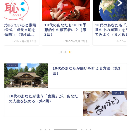
0代で知っていると素晴
10代のあなたも100％予
10代のあなたも「人
しい公式「成長＝恥を
想的中の預言者に？（第
世の中の周期」を活
た回数」（第4回...
2回）
てみよう（まとめ）
2022年7月12日
2022年5月25日
2022年8
10代のあなたが願いを叶える方法（第3
回）
10代のあなたが使う「言葉」が、あなた
の人生を決める（第2回）