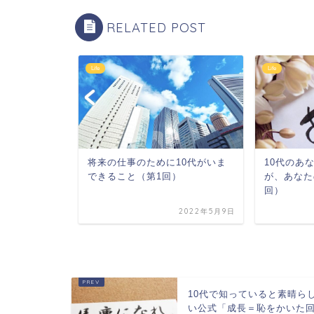
RELATED POST
Life
Life
0％予想的中の
将来の仕事のために10代がいま
10代のあ
）
できること（第1回）
が、あなた
回）
2022年5月26日
2022年5月9日
10代で知っていると素晴ら
い公式「成長＝恥をかいた