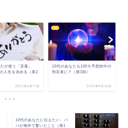
Life
Lif
なたが使う「言葉」
10代のあなたも100％予想的中の
将
の人生を決める（第2
預言者に？（第3回）
で
2022年6月17日
2022年5月26日
し
10代のあなたに伝えたい、パ
回
パが海外で驚いたこと（第1