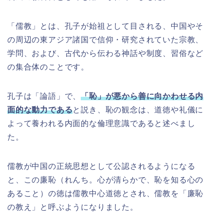
「儒教」とは、孔子が始祖として目される、中国やそ
の周辺の東アジア諸国で信仰・研究されていた宗教、
学問、および、古代から伝わる神話や制度、習俗など
の集合体のことです。
孔子は「論語」で、
「恥」が悪から善に向かわせる内
面的な動力である
と説き、恥の観念は、道徳や礼儀に
よって養われる内面的な倫理意識であると述べまし
た。
儒教が中国の正統思想として公認されるようになる
と、この廉恥（れんち。心が清らかで、恥を知る心の
あること）の徳は儒教中心道徳とされ、儒教を「廉恥
の教え」と呼ぶようになりました。